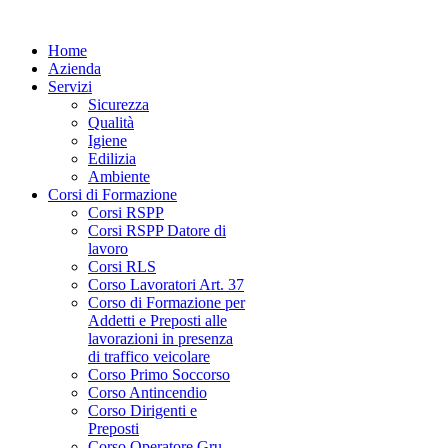
Home
Azienda
Servizi
Sicurezza
Qualità
Igiene
Edilizia
Ambiente
Corsi di Formazione
Corsi RSPP
Corsi RSPP Datore di
lavoro
Corsi RLS
Corso Lavoratori Art. 37
Corso di Formazione per
Addetti e Preposti alle
lavorazioni in presenza
di traffico veicolare
Corso Primo Soccorso
Corso Antincendio
Corso Dirigenti e
Preposti
Corso Operatore Gru