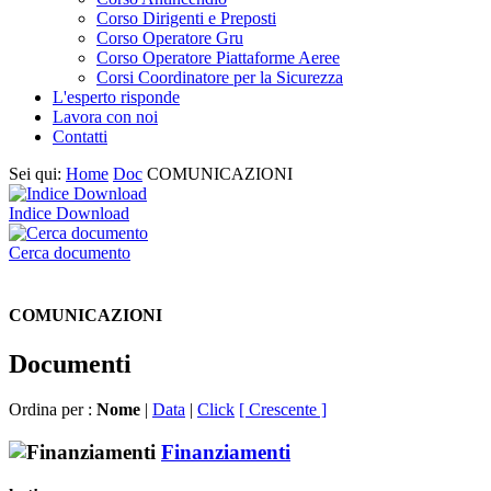
Corso Dirigenti e Preposti
Corso Operatore Gru
Corso Operatore Piattaforme Aeree
Corsi Coordinatore per la Sicurezza
L'esperto risponde
Lavora con noi
Contatti
Sei qui:
Home
Doc
COMUNICAZIONI
Indice Download
Cerca documento
COMUNICAZIONI
Documenti
Ordina per :
Nome
|
Data
|
Click
[ Crescente ]
Finanziamenti