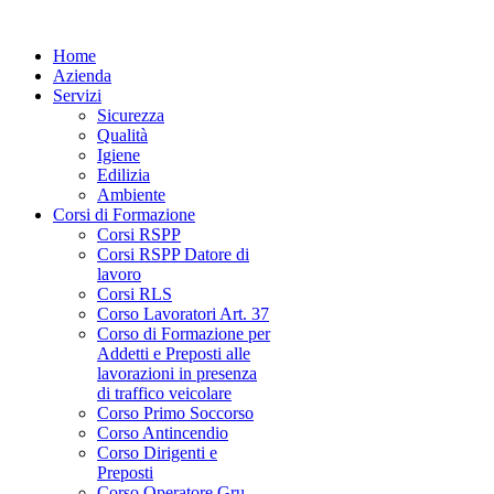
Home
Azienda
Servizi
Sicurezza
Qualità
Igiene
Edilizia
Ambiente
Corsi di Formazione
Corsi RSPP
Corsi RSPP Datore di
lavoro
Corsi RLS
Corso Lavoratori Art. 37
Corso di Formazione per
Addetti e Preposti alle
lavorazioni in presenza
di traffico veicolare
Corso Primo Soccorso
Corso Antincendio
Corso Dirigenti e
Preposti
Corso Operatore Gru