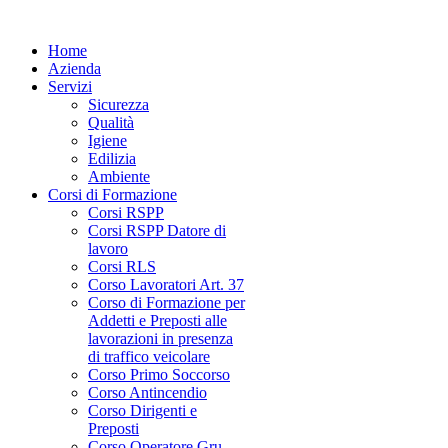
Home
Azienda
Servizi
Sicurezza
Qualità
Igiene
Edilizia
Ambiente
Corsi di Formazione
Corsi RSPP
Corsi RSPP Datore di
lavoro
Corsi RLS
Corso Lavoratori Art. 37
Corso di Formazione per
Addetti e Preposti alle
lavorazioni in presenza
di traffico veicolare
Corso Primo Soccorso
Corso Antincendio
Corso Dirigenti e
Preposti
Corso Operatore Gru