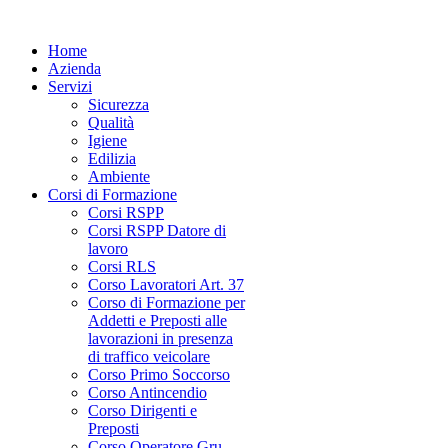
Home
Azienda
Servizi
Sicurezza
Qualità
Igiene
Edilizia
Ambiente
Corsi di Formazione
Corsi RSPP
Corsi RSPP Datore di
lavoro
Corsi RLS
Corso Lavoratori Art. 37
Corso di Formazione per
Addetti e Preposti alle
lavorazioni in presenza
di traffico veicolare
Corso Primo Soccorso
Corso Antincendio
Corso Dirigenti e
Preposti
Corso Operatore Gru