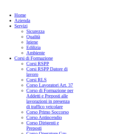
Home
Azienda
Servizi
Sicurezza
Qualità
Igiene
Edilizia
Ambiente
Corsi di Formazione
Corsi RSPP
Corsi RSPP Datore di
lavoro
Corsi RLS
Corso Lavoratori Art. 37
Corso di Formazione per
Addetti e Preposti alle
lavorazioni in presenza
di traffico veicolare
Corso Primo Soccorso
Corso Antincendio
Corso Dirigenti e
Preposti
Corso Operatore Gru